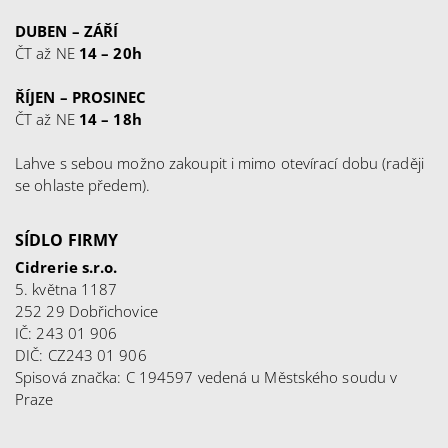
DUBEN – ZÁŘÍ
ČT až NE
14 – 20h
ŘÍJEN – PROSINEC
ČT až NE
14 – 18h
Lahve s sebou možno zakoupit i mimo otevírací dobu (raději
se ohlaste předem).
SÍDLO FIRMY
Cidrerie s.r.o.
5. května 1187
252 29 Dobřichovice
IČ: 243 01 906
DIČ: CZ243 01 906
Spisová značka: C 194597 vedená u Městského soudu v
Praze