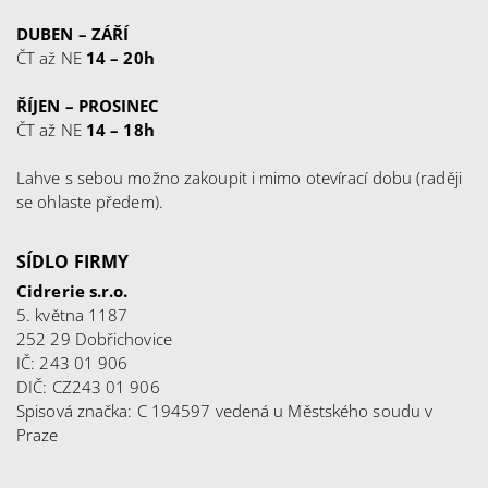
DUBEN – ZÁŘÍ
ČT až NE
14 – 20h
ŘÍJEN – PROSINEC
ČT až NE
14 – 18h
Lahve s sebou možno zakoupit i mimo otevírací dobu (raději
se ohlaste předem).
SÍDLO FIRMY
Cidrerie s.r.o.
5. května 1187
252 29 Dobřichovice
IČ: 243 01 906
DIČ: CZ243 01 906
Spisová značka: C 194597 vedená u Městského soudu v
Praze